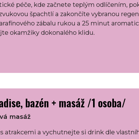
tické péče, kde začnete teplým odlíčením, po
razvukovou špachtlí a zakončíte vybranou reg
arafínového zábalu rukou a 25 minut aromatic
ijte okamžiky dokonalého klidu.
adise, bazén + masáž /1 osoba/
lová masáž
 atrakcemi a vychutnejte si drink dle vlastní