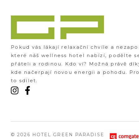
Zážitky Green Paradise
Zážitky uprostřed zeleného ráje a přitom nedaleko karlovarských kolonád
Pokud vás lákají relaxační chvíle a nezap
které náš wellness hotel nabízí, podělte s
přáteli a rodinou. Kdo ví? Možná právě dík
kde načerpají novou energii a pohodu. Prot
to sdílet.
© 2026 HOTEL GREEN PARADISE