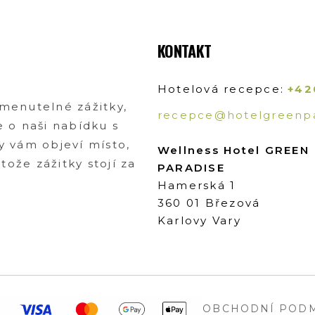
KONTAKT
Hotelová recepce:
+42
omenutelné zážitky,
recepce@hotelgreenpa
e o naši nabídku s
y vám objeví místo,
Wellness Hotel GREEN
ože zážitky stojí za
PARADISE
Hamerská 1
360 01 Březová
Karlovy Vary
OBCHODNÍ PODM