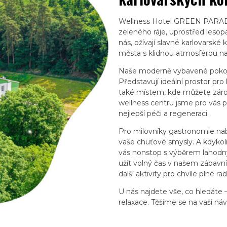
Wellness Hotel GREEN PARADI
zeleného ráje, uprostřed lesopa
nás, ožívají slavné karlovars
města s klidnou atmosférou na
Naše moderně vybavené pokoj
Představují ideální prostor pro
také místem, kde můžete zárov
wellness centru jsme pro vás př
nejlepší péči a regeneraci.
Pro milovníky gastronomie nab
vaše chuťové smysly. A kdykol
vás nonstop s výběrem lahodný
užít volný čas v našem zábavní
další aktivity pro chvíle plné rad
U nás najdete vše, co hledáte
relaxace. Těšíme se na vaši náv