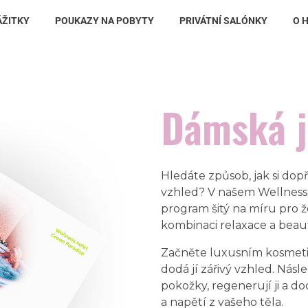
ÁŽITKY
POUKAZY NA POBYTY
PRIVÁTNÍ SALÓNKY
O 
Dámská j
Hledáte způsob, jak si dop
vzhled? V našem Wellnes
program šitý na míru pro ž
kombinaci relaxace a beau
Začněte luxusním kosmetick
dodá jí zářivý vzhled. Násl
pokožky, regenerují ji a do
a napětí z vašeho těla.