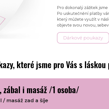
Pro dokonalý zážitek jsme 
Po uskutečnění platby vám
který můžete využít v násl
objevte svou novou, sebe
Dárkové poukazy
azy, které jsme pro Vás s láskou p
 zábal i masáž /1 osoba/
l / masáž zad a šíje