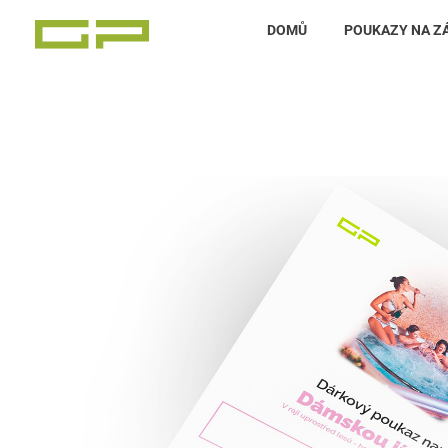
DOMŮ
POUKAZY NA Z
Zážitky Green Paradise
Zážitky uprostřed zeleného ráje a přitom nedaleko karlovarských kolonád