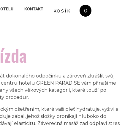
HOTELU
KONTAKT
0
KOŠÍK
ízda
řát dokonalého odpočinku a zároveň zkrášlit svůj
s centru hotelu GREEN PARADISE vám přinášíme
eny všech věkových kategorií, které touží po
ty procedur.
ým ošetřením, které vaši pleť hydratuje, vyživí a
eduje zábal, jehož složky pronikají hluboko do
dávají elasticitu. Závěrečná masáž zad odplaví stres