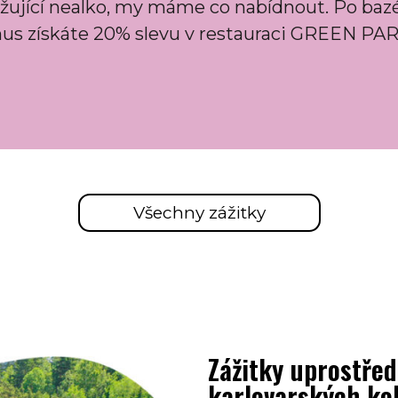
věžující nealko, my máme co nabídnout. Po ba
onus získáte 20% slevu v restauraci GREEN PA
Všechny zážitky
Zážitky uprostřed
karlovarských ko