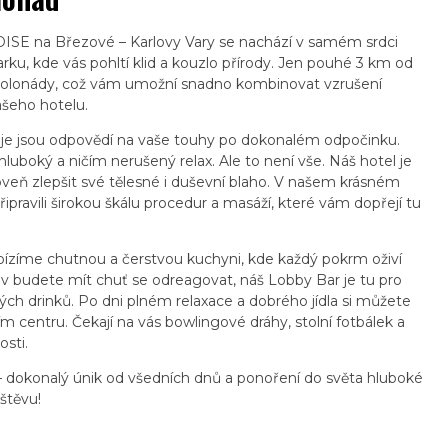
SE na Březové – Karlovy Vary se nachází v samém srdci
rku, kde vás pohltí klid a kouzlo přírody. Jen pouhé 3 km od
ké kolonády, což vám umožní snadno kombinovat vzrušení
šeho hotelu.
e jsou odpovědí na vaše touhy po dokonalém odpočinku.
 hluboký a ničím nerušený relax. Ale to není vše. Náš hotel je
eň zlepšit své tělesné i duševní blaho. V našem krásném
ipravili širokou škálu procedur a masáží, které vám dopřejí tu
ízíme chutnou a čerstvou kuchyni, kde každý pokrm oživí
iv budete mít chuť se odreagovat, náš Lobby Bar je tu pro
ch drinků. Po dni plném relaxace a dobrého jídla si můžete
m centru. Čekají na vás bowlingové dráhy, stolní fotbálek a
osti.
 – dokonalý únik od všedních dnů a ponoření do světa hluboké
štěvu!