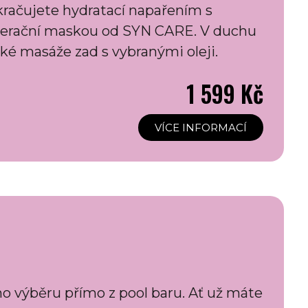
kračujete hydratací napařením s
enerační maskou od SYN CARE. V duchu
ké masáže zad s vybranými oleji.
1 599
Kč
VÍCE INFORMACÍ
ho výběru přímo z pool baru. Ať už máte