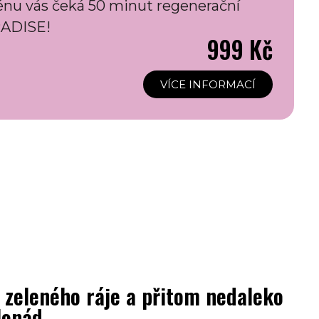
zénu vás čeká 50 minut regenerační
RADISE!
999
Kč
VÍCE INFORMACÍ
 zeleného ráje a přitom nedaleko
lonád