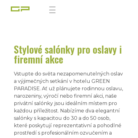
Zážitky Green Paradise
Zážitky uprostřed zeleného ráje a přitom nedaleko karlovarských kolonád
Stylové salónky pro oslavy i
firemní akce
Vstupte do světa nezapomenutelných oslav
a výjimečných setkání v hotelu GREEN
PARADISE. Ať už plánujete rodinnou oslavu,
narozeniny, výročí nebo firemní akci, naše
privátní salónky jsou ideálním místem pro
každou příležitost. Nabízíme dva elegantní
salónky s kapacitou do 30 a do 50 osob,
které poskytují reprezentativní a pohodlné
prostředí s profesionálním ozvučením a