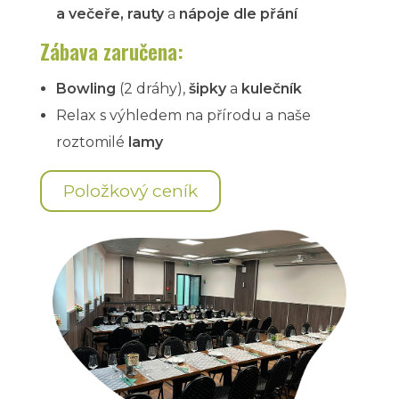
a večeře,
rauty
a
nápoje dle přání
Zábava zaručena:
Bowling
(2 dráhy),
šipky
a
kulečník
Relax s výhledem na přírodu a naše
roztomilé
lamy
Položkový ceník