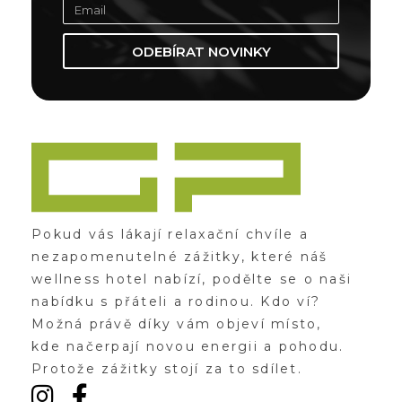
ODEBÍRAT NOVINKY
Zážitky Green Paradise
Zážitky uprostřed zeleného ráje a přitom nedaleko karlovarských kolonád
Pokud vás lákají relaxační chvíle a
nezapomenutelné zážitky, které náš
wellness hotel nabízí, podělte se o naši
nabídku s přáteli a rodinou. Kdo ví?
Možná právě díky vám objeví místo,
kde načerpají novou energii a pohodu.
Protože zážitky stojí za to sdílet.