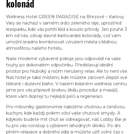
kolonád
Wellness Hotel GREEN PARADISE na Březové – Karlovy
Vary se nachází v samém srdci zeleného ráje, uprostřed
lesoparku, kde vás pohltí klid a kouzlo přírody. Jen pouhé 3
km od nás, ožívají slavné karlovarské kolonády, což vám
umožní snadno kombinovat vzrušení města s klidnou
atmosférou našeho hotelu.
Naše moderně vybavené pokoje jsou odpovědí na vaše
touhy po dokonalém odpočinku. Představují ideální
prostor pro hluboký a ničím nerušený relax. Ale to není vše.
Náš hotel je také místem, kde můžete zároveň zlepšit své
tělesné i duševní blaho. V našem krásném wellness centru
jsme pro vás připravili širokou škálu procedur a masáží,
které vám dopřejí tu nejlepší péči a regeneraci.
Pro milovníky gastronomie nabízíme chutnou a čerstvou
kuchyni, kde každý pokrm oživí vaše chuťové smysly. A
kdykoliv budete mít chuť se odreagovat, náš Lobby Bar je
tu pro vás nonstop s výběrem lahodných drinků. Po dni
plném relaxace a dobrého jídla si můžete užít volný čas v