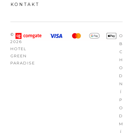
KONTAKT
©
O
2026
B
HOTEL
C
GREEN
H
PARADISE
O
D
N
Í
P
O
D
M
Í