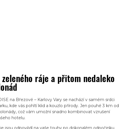
 zeleného ráje a přitom nedaleko
lonád
SE na Březové – Karlovy Vary se nachází v samém srdci
rku, kde vás pohltí klid a kouzlo přírody. Jen pouhé 3 km od
ké kolonády, což vám umožní snadno kombinovat vzrušení
šeho hotelu.
e jsou odpovědí na vaše touhy po dokonalém odpočinku.