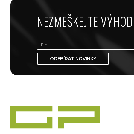
NEZMEŠKEJTE VÝHOD
ODEBÍRAT NOVINKY
Zážitky Green Paradise
Zážitky uprostřed zeleného ráje a přitom nedaleko karlovarských kolonád