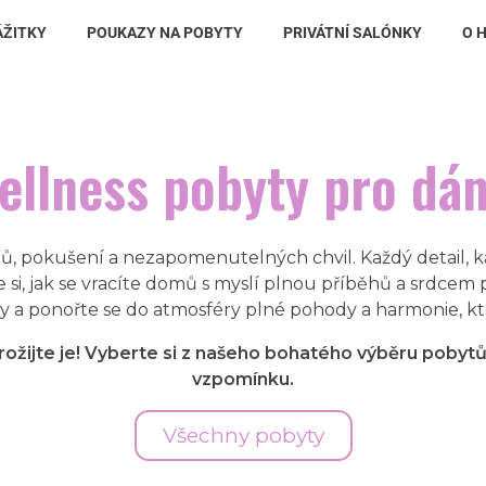
ÁŽITKY
POUKAZY NA POBYTY
PRIVÁTNÍ SALÓNKY
O 
ellness pobyty pro dá
lů, pokušení a nezapomenutelných chvil. Každý detail, ka
si, jak se vracíte domů s myslí plnou příběhů a srdcem
ty a ponořte se do atmosféry plné pohody a harmonie, kte
žijte je! Vyberte si z našeho bohatého výběru pobytů
vzpomínku.
Všechny pobyty