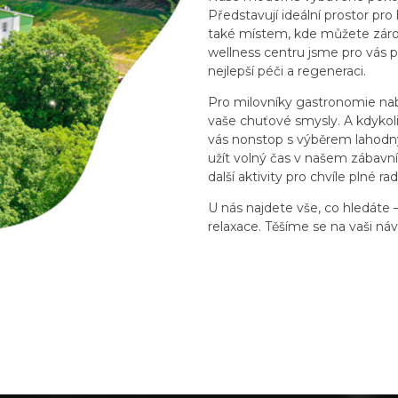
Představují ideální prostor pro
také místem, kde můžete zárov
wellness centru jsme pro vás př
nejlepší péči a regeneraci.
Pro milovníky gastronomie nab
vaše chuťové smysly. A kdykol
vás nonstop s výběrem lahodný
užít volný čas v našem zábavní
další aktivity pro chvíle plné rad
U nás najdete vše, co hledáte
relaxace. Těšíme se na vaši náv