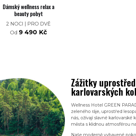
Dámský wellness relax a
beauty pobyt
2 NOCI | PRO DVĚ
9 490
Kč
Od
Zážitky uprostřed
karlovarských ko
Wellness Hotel GREEN PARADI
zeleného ráje, uprostřed lesopa
nás, ožívají slavné karlovars
města s klidnou atmosférou na
Naše moderně vybavené pokoj