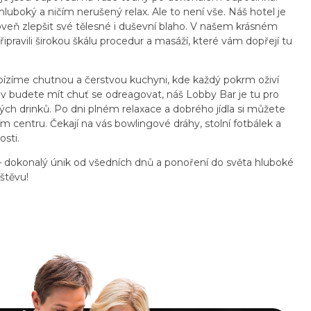
 hluboký a ničím nerušený relax. Ale to není vše. Náš hotel je
eň zlepšit své tělesné i duševní blaho. V našem krásném
ipravili širokou škálu procedur a masáží, které vám dopřejí tu
ízíme chutnou a čerstvou kuchyni, kde každý pokrm oživí
iv budete mít chuť se odreagovat, náš Lobby Bar je tu pro
ch drinků. Po dni plném relaxace a dobrého jídla si můžete
m centru. Čekají na vás bowlingové dráhy, stolní fotbálek a
osti.
 – dokonalý únik od všedních dnů a ponoření do světa hluboké
štěvu!