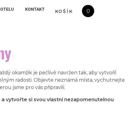
HOTELU
KONTAKT
0
KOŠÍK
my
ždý okamžik je pečlivě navržen tak, aby vytvořil
 plným radosti. Objevte neznámá místa, vychutnejte
rou jsme pro vás připravili.
 a vytvořte si svou vlastní nezapomenutelnou