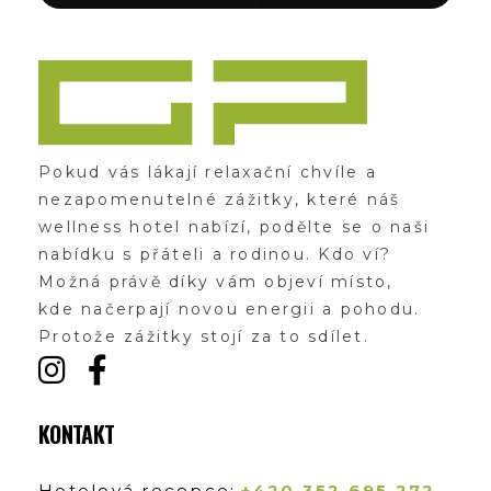
Zážitky Green Paradise
Zážitky uprostřed zeleného ráje a přitom nedaleko karlovarských kolonád
Pokud vás lákají relaxační chvíle a
nezapomenutelné zážitky, které náš
wellness hotel nabízí, podělte se o naši
nabídku s přáteli a rodinou. Kdo ví?
Možná právě díky vám objeví místo,
kde načerpají novou energii a pohodu.
Protože zážitky stojí za to sdílet.
KONTAKT
Hotelová recepce:
+420 352 695 272