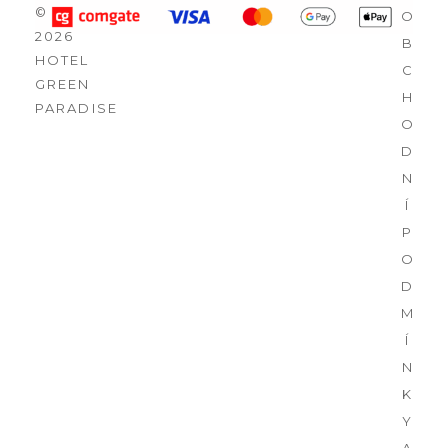
©
O
2026
B
HOTEL
C
GREEN
H
PARADISE
O
D
N
Í
P
O
D
M
Í
N
K
Y
A