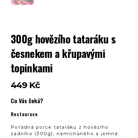
300g hovězího tataráku s
česnekem a křupavými
topinkami
449
Kč
Co Vás čeká?
Restaurace
Pořádná porce tataráku z hovězího
zadního (300g), namíchaného a jemně