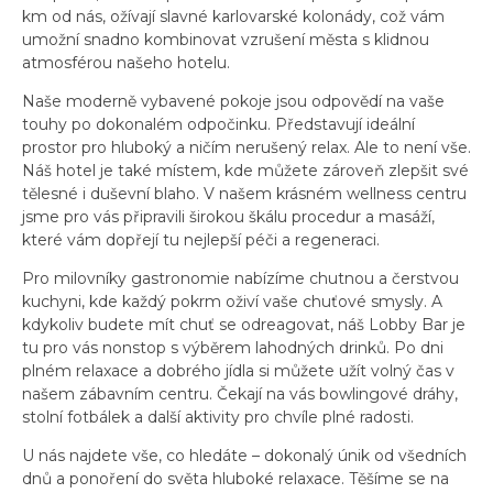
km od nás, ožívají slavné karlovarské kolonády, což vám
umožní snadno kombinovat vzrušení města s klidnou
atmosférou našeho hotelu.
Naše moderně vybavené pokoje jsou odpovědí na vaše
touhy po dokonalém odpočinku. Představují ideální
prostor pro hluboký a ničím nerušený relax. Ale to není vše.
Náš hotel je také místem, kde můžete zároveň zlepšit své
tělesné i duševní blaho. V našem krásném wellness centru
jsme pro vás připravili širokou škálu procedur a masáží,
které vám dopřejí tu nejlepší péči a regeneraci.
Pro milovníky gastronomie nabízíme chutnou a čerstvou
kuchyni, kde každý pokrm oživí vaše chuťové smysly. A
kdykoliv budete mít chuť se odreagovat, náš Lobby Bar je
tu pro vás nonstop s výběrem lahodných drinků. Po dni
plném relaxace a dobrého jídla si můžete užít volný čas v
našem zábavním centru. Čekají na vás bowlingové dráhy,
stolní fotbálek a další aktivity pro chvíle plné radosti.
U nás najdete vše, co hledáte – dokonalý únik od všedních
dnů a ponoření do světa hluboké relaxace. Těšíme se na