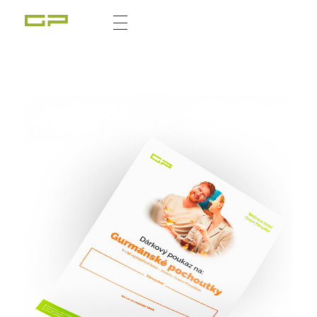
Zážitky Green Paradise
Zážitky uprostřed zeleného ráje a přitom nedaleko karlovarských kolonád