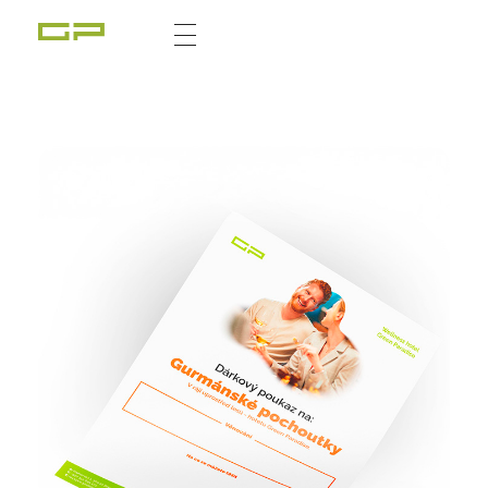
Zážitky Green Paradise
Zážitky uprostřed zeleného ráje a přitom nedaleko karlovarských kolonád