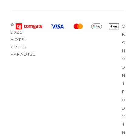
©
O
2026
B
HOTEL
C
GREEN
H
PARADISE
O
D
N
Í
P
O
D
M
Í
N