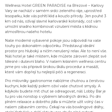
Wellness Hotel GREEN PARADISE na Březové – Karlovy
Vary se nachází v samém srdci zeleného ráje, uprostřed
lesoparku, kde vás pohltí klid a kouzlo přírody. Jen pouhé 3
km od nás, ožívají slavné karlovarské kolonády, což vám
umožní snadno kombinovat vzrušení města s klidnou
atmosférou našeho hotelu.
Naše moderně vybavené pokoje jsou odpovědí na vaše
touhy po dokonalém odpočinku. Představují ideální
prostor pro hluboký a ničím nerušený relax. Ale to není vše.
Náš hotel je také místem, kde můžete zároveň zlepšit své
tělesné i duševní blaho. V našem krásném wellness centru
jsme pro vás připravili širokou škálu procedur a masáží,
které vám dopřejí tu nejlepší péči a regeneraci.
Pro milovníky gastronomie nabízíme chutnou a čerstvou
kuchyni, kde každý pokrm oživí vaše chuťové smysly. A
kdykoliv budete mít chuť se odreagovat, náš Lobby Bar je
tu pro vás nonstop s výběrem lahodných drinků. Po dni
plném relaxace a dobrého jídla si můžete užít volný čas v
našem zábavním centru. Čekají na vás bowlingové dráhy,