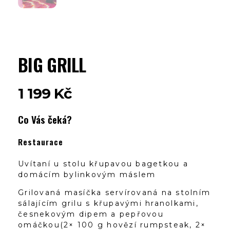
BIG GRILL
1 199
Kč
Co Vás čeká?
Restaurace
Uvítaní u stolu křupavou bagetkou a
domácím bylinkovým máslem
Grilovaná masíčka servírovaná na stolním
sálajícím grilu s křupavými hranolkami,
česnekovým dipem a pepřovou
omáčkou(2× 100 g hovězí rumpsteak, 2×