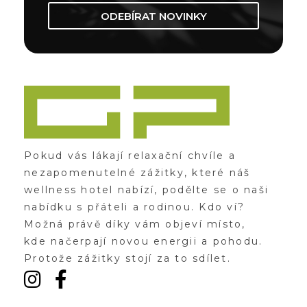
ODEBÍRAT NOVINKY
Zážitky Green Paradise
Zážitky uprostřed zeleného ráje a přitom nedaleko karlovarských kolonád
Pokud vás lákají relaxační chvíle a
nezapomenutelné zážitky, které náš
wellness hotel nabízí, podělte se o naši
nabídku s přáteli a rodinou. Kdo ví?
Možná právě díky vám objeví místo,
kde načerpají novou energii a pohodu.
Protože zážitky stojí za to sdílet.