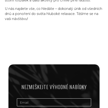
stolní fotbálek a další aktivity pro chvíle plné radosti.
U nás najdete vše, co hledáte – dokonalý únik od všedních
dnů a ponoření do světa hluboké relaxace. Těšíme se na
vaši návštěvu!
NEZMEŠKEJTE VÝHODNÉ NABÍDKY