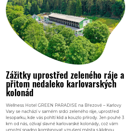
Zážitky uprostřed zeleného ráje a
přitom nedaleko karlovarských
kolonád
Wellness Hotel GREEN PARADISE na Březové – Karlovy
Vary se nachází v samém srdci zeleného ráje, uprostřed
lesoparku, kde vás pohltí klid a kouzlo přírody. Jen pouhé 3
km od nás, ožívají slavné karlovarské kolonády, což vám
umožní snadno kombinovat vzrušení města s klidnou