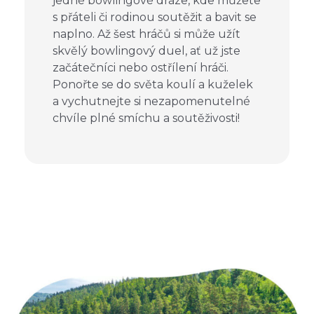
jedné bowlingové dráze, kde můžete
s přáteli či rodinou soutěžit a bavit se
naplno. Až šest hráčů si může užít
skvělý bowlingový duel, ať už jste
začátečníci nebo ostřílení hráči.
Ponořte se do světa koulí a kuželek
a vychutnejte si nezapomenutelné
chvíle plné smíchu a soutěživosti!