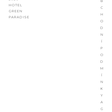
B
HOTEL
C
GREEN
H
PARADISE
O
D
N
Í
P
O
D
M
Í
N
K
Y
A
G