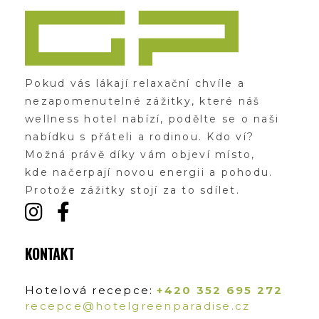
Zážitky Green Paradise
Zážitky uprostřed zeleného ráje a přitom nedaleko karlovarských kolonád
Pokud vás lákají relaxační chvíle a
nezapomenutelné zážitky, které náš
wellness hotel nabízí, podělte se o naši
nabídku s přáteli a rodinou. Kdo ví?
Možná právě díky vám objeví místo,
kde načerpají novou energii a pohodu.
Protože zážitky stojí za to sdílet.
KONTAKT
Hotelová recepce:
+420 352 695 272
recepce@hotelgreenparadise.cz