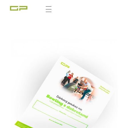
Zážitky Green Paradise
Zážitky uprostřed zeleného ráje a přitom nedaleko karlovarských kolonád