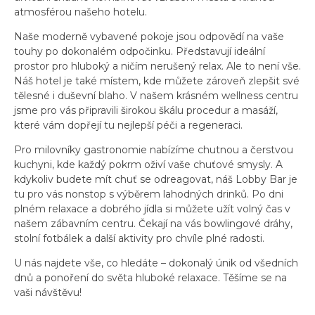
atmosférou našeho hotelu.
Naše moderně vybavené pokoje jsou odpovědí na vaše
touhy po dokonalém odpočinku. Představují ideální
prostor pro hluboký a ničím nerušený relax. Ale to není vše.
Náš hotel je také místem, kde můžete zároveň zlepšit své
tělesné i duševní blaho. V našem krásném wellness centru
jsme pro vás připravili širokou škálu procedur a masáží,
které vám dopřejí tu nejlepší péči a regeneraci.
Pro milovníky gastronomie nabízíme chutnou a čerstvou
kuchyni, kde každý pokrm oživí vaše chuťové smysly. A
kdykoliv budete mít chuť se odreagovat, náš Lobby Bar je
tu pro vás nonstop s výběrem lahodných drinků. Po dni
plném relaxace a dobrého jídla si můžete užít volný čas v
našem zábavním centru. Čekají na vás bowlingové dráhy,
stolní fotbálek a další aktivity pro chvíle plné radosti.
U nás najdete vše, co hledáte – dokonalý únik od všedních
dnů a ponoření do světa hluboké relaxace. Těšíme se na
vaši návštěvu!