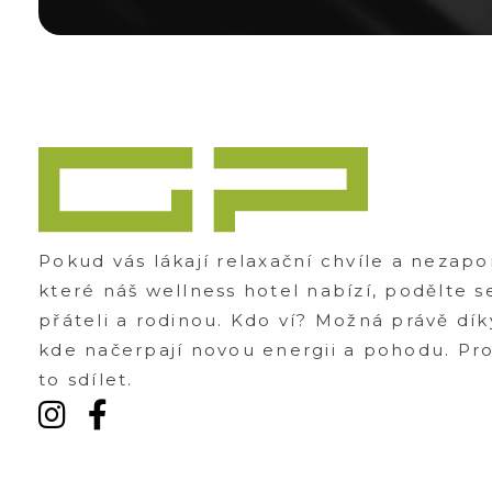
Zážitky Green Paradise
Zážitky uprostřed zeleného ráje a přitom nedaleko karlovarských kolonád
Pokud vás lákají relaxační chvíle a nezap
které náš wellness hotel nabízí, podělte s
přáteli a rodinou. Kdo ví? Možná právě dík
kde načerpají novou energii a pohodu. Prot
to sdílet.