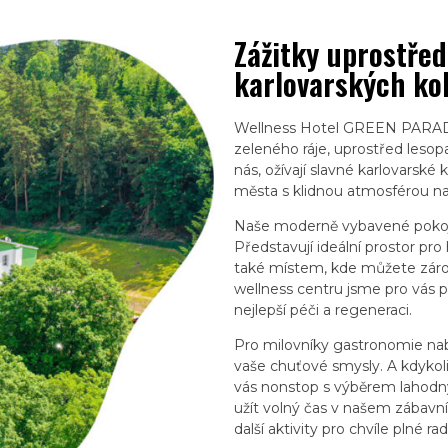
Zážitky uprostřed
karlovarských ko
Wellness Hotel GREEN PARADI
zeleného ráje, uprostřed lesopa
nás, ožívají slavné karlovars
města s klidnou atmosférou na
Naše moderně vybavené pokoj
Představují ideální prostor pro
také místem, kde můžete zárov
wellness centru jsme pro vás př
nejlepší péči a regeneraci.
Pro milovníky gastronomie nab
vaše chuťové smysly. A kdykol
vás nonstop s výběrem lahodný
užít volný čas v našem zábavní
další aktivity pro chvíle plné rad