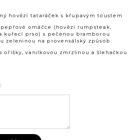
ný hovězí tataráček s křupavým toustem
a pepřové omáčce (hovězí rumpsteak,
 a kuřecí prso) s pečenou bramborou
ou zeleninou na provensálský způsob
s oříšky, vanilkovou zmrzlinou a šlehačkou
: