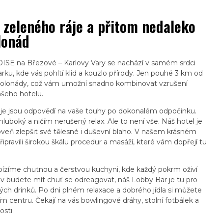
 zeleného ráje a přitom nedaleko
lonád
SE na Březové – Karlovy Vary se nachází v samém srdci
rku, kde vás pohltí klid a kouzlo přírody. Jen pouhé 3 km od
ké kolonády, což vám umožní snadno kombinovat vzrušení
šeho hotelu.
e jsou odpovědí na vaše touhy po dokonalém odpočinku.
 hluboký a ničím nerušený relax. Ale to není vše. Náš hotel je
eň zlepšit své tělesné i duševní blaho. V našem krásném
ipravili širokou škálu procedur a masáží, které vám dopřejí tu
ízíme chutnou a čerstvou kuchyni, kde každý pokrm oživí
iv budete mít chuť se odreagovat, náš Lobby Bar je tu pro
ch drinků. Po dni plném relaxace a dobrého jídla si můžete
m centru. Čekají na vás bowlingové dráhy, stolní fotbálek a
osti.