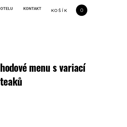
HOTELU
KONTAKT
0
KOŠÍK
chodové menu s variací
steaků