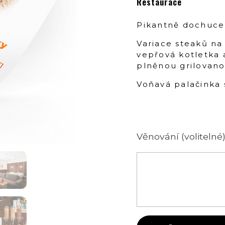
Restaurace
Pikantně dochuce
Variace steaků n
vepřová kotletka
plněnou grilovan
Voňavá palačinka 
Věnování (volitelné)