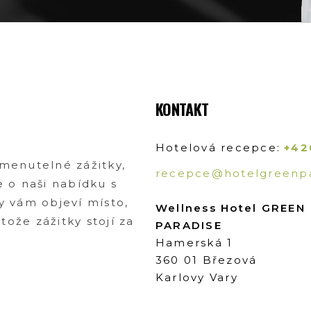
KONTAKT
Hotelová recepce:
+42
omenutelné zážitky,
recepce@hotelgreenpa
e o naši nabídku s
y vám objeví místo,
Wellness Hotel GREEN
ože zážitky stojí za
PARADISE
Hamerská 1
360 01 Březová
Karlovy Vary