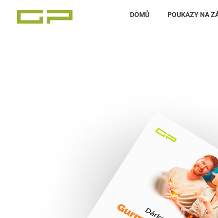
DOMŮ
POUKAZY NA Z
Zážitky Green Paradise
Zážitky uprostřed zeleného ráje a přitom nedaleko karlovarských kolonád