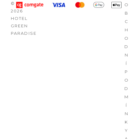
©
O
2026
B
HOTEL
C
GREEN
H
PARADISE
O
D
N
Í
P
O
D
M
Í
N
K
Y
A