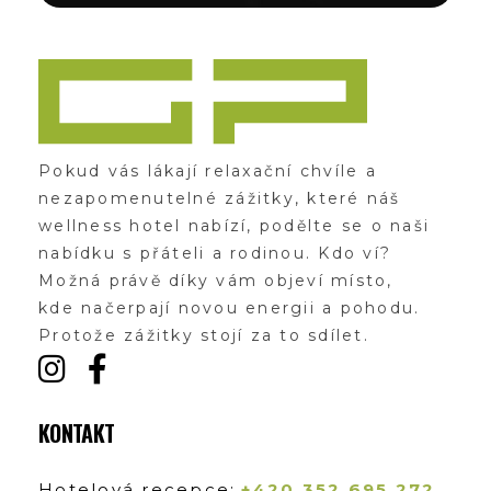
Zážitky Green Paradise
Zážitky uprostřed zeleného ráje a přitom nedaleko karlovarských kolonád
Pokud vás lákají relaxační chvíle a
nezapomenutelné zážitky, které náš
wellness hotel nabízí, podělte se o naši
nabídku s přáteli a rodinou. Kdo ví?
Možná právě díky vám objeví místo,
kde načerpají novou energii a pohodu.
Protože zážitky stojí za to sdílet.
KONTAKT
Hotelová recepce:
+420 352 695 272