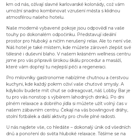
km od nás, ožívají slavné karlovarské kolonády, což vám
umožní snadno kombinovat vzrušení města s klidnou
atmosférou našeho hotelu.
Naše moderně vybavené pokoje jsou odpovědí na vaše
touhy po dokonalém odpočinku. Představují ideální
prostor pro hluboký a ničím nerušený relax. Ale to není vše.
Náš hotel je také místem, kde můžete zároveň zlepšit své
tělesné i duševní blaho. V našem krásném wellness centru
jsme pro vás připravili širokou škálu procedur a masáží,
které vám dopřejí tu nejlepší péči a regeneraci.
Pro milovníky gastronomie nabízíme chutnou a čerstvou
kuchyni, kde každý pokrm oživí vaše chuťové smysly. A
kdykoliv budete mít chuť se odreagovat, náš Lobby Bar je
tu pro vás nonstop s výběrem lahodných drinků. Po dni
plném relaxace a dobrého jídla si můžete užít volný čas v
našem zábavním centru. Čekají na vás bowlingové dráhy,
stolní fotbálek a další aktivity pro chvíle plné radosti.
U nás najdete vše, co hledáte – dokonalý únik od všedních
dnů a ponoření do světa hluboké relaxace. Těšíme se na