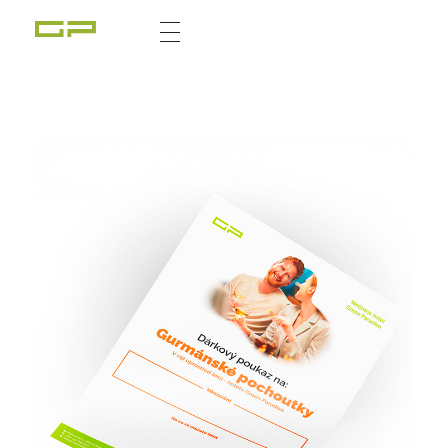
Zážitky Green Paradise
Zážitky uprostřed zeleného ráje a přitom nedaleko karlovarských kolonád