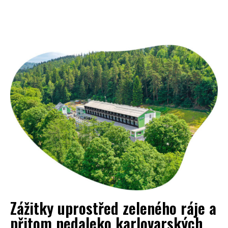
Zážitky uprostřed zeleného ráje a
přitom nedaleko karlovarských