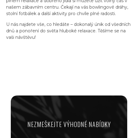
plném relaxace a dobrého jídla si můžete užít volný čas v
našem zábavním centru. Čekají na vás bowlingové dráhy,
stolní fotbálek a další aktivity pro chvíle plné radosti.
U nás najdete vše, co hledáte – dokonalý únik od všedních
dnů a ponoření do světa hluboké relaxace. Těšíme se na
vaši návštěvu!
NEZMEŠKEJTE VÝHODNÉ NABÍDKY