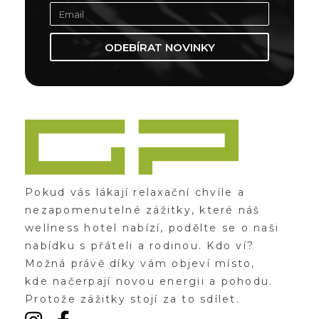
ODEBÍRAT NOVINKY
Zážitky Green Paradise
Zážitky uprostřed zeleného ráje a přitom nedaleko karlovarských kolonád
Pokud vás lákají relaxační chvíle a
nezapomenutelné zážitky, které náš
wellness hotel nabízí, podělte se o naši
nabídku s přáteli a rodinou. Kdo ví?
Možná právě díky vám objeví místo,
kde načerpají novou energii a pohodu.
Protože zážitky stojí za to sdílet.