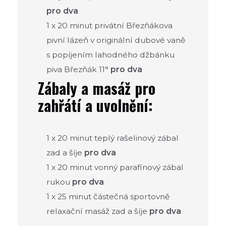
pro dva
1 x 20 minut privátní Březňákova
pivní lázeň v originální dubové vaně
s popíjením lahodného džbánku
piva Březňák 11°
pro dva
Zábaly a masáž pro
zahřátí a uvolnění:
1 x 20 minut teplý rašelinový zábal
zad a šíje
pro dva
1 x 20 minut vonný parafínový zábal
rukou
pro dva
1 x 25 minut částečná sportovně
relaxační masáž zad a šíje
pro dva