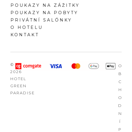
POUKAZY NA ZÁŽITKY
POUKAZY NA POBYTY
PRIVÁTNÍ SALÓNKY
O HOTELU
KONTAKT
©
O
2026
B
HOTEL
C
GREEN
H
PARADISE
O
D
N
Í
P