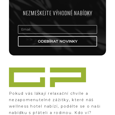
NEZMEŠKEJTE VÝHODNÉ NABÍDKY
ODEBÍRAT NOVINKY
Zážitky Green Paradise
Zážitky uprostřed zeleného ráje a přitom nedaleko karlovarských kolonád
Pokud vás lákají relaxační chvíle a
nezapomenutelné zážitky, které náš
wellness hotel nabízí, podělte se o naši
nabídku s přáteli a rodinou. Kdo ví?