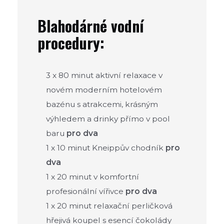
Blahodárné vodní
procedury:
3 x 80 minut aktivní relaxace v
novém moderním hotelovém
bazénu s atrakcemi, krásným
výhledem a drinky přímo v pool
baru
pro dva
1 x 10 minut Kneippův chodník
pro
dva
1 x 20 minut v komfortní
profesionální vířivce
pro dva
1 x 20 minut relaxační perličková
hřejivá koupel s esencí čokolády