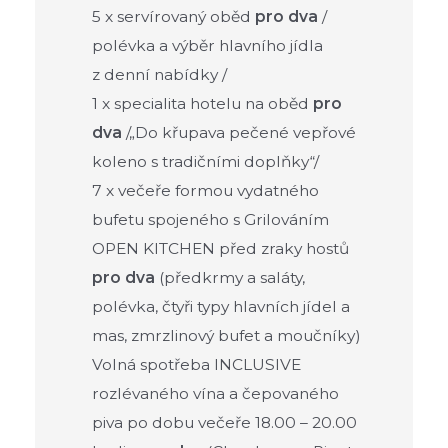
5 x servírovaný oběd
pro dva
/
polévka a výběr hlavního jídla
z denní nabídky /
1 x specialita hotelu na oběd
pro
dva
/„Do křupava pečené vepřové
koleno s tradičními doplňky“/
7 x večeře formou vydatného
bufetu spojeného s Grilováním
OPEN KITCHEN před zraky hostů
pro dva
(předkrmy a saláty,
polévka, čtyři typy hlavních jídel a
mas, zmrzlinový bufet a moučníky)
Volná spotřeba INCLUSIVE
rozlévaného vína a čepovaného
piva po dobu večeře 18.00 – 20.00