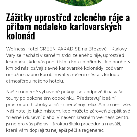
Zážitky uprostřed zeleného ráje a
přitom nedaleko karlovarských
kolonád
Wellness Hotel GREEN PARADISE na Březové – Karlovy
Vary se nachází v samém srdci zeleného ráje, uprostřed
lesoparku, kde vás pohltí klid a kouzlo přírody. Jen pouhé 3
km od nás, ožívají slavné karlovarské kolonády, což vám
umožní snadno kombinovat vzrušení města s klidnou
atmosférou našeho hotelu.
Naše moderně vybavené pokoje jsou odpovědí na vaše
touhy po dokonalém odpočinku. Představují ideální
prostor pro hluboký a ničím nerušený relax. Ale to není vše.
Náš hotel je také místem, kde můžete zároveň zlepšit své
tělesné i duševní blaho. V našem krásném wellness centru
jsme pro vás připravili širokou škálu procedur a masáží,
které vám dopřejí tu nejlepší péči a regeneraci.