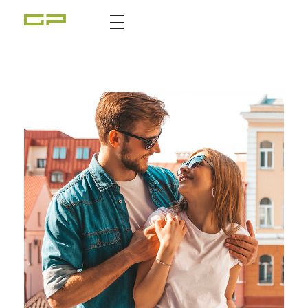
Zážitky Green Paradise
Zážitky uprostřed zeleného ráje a přitom nedaleko karlovarských kolonád