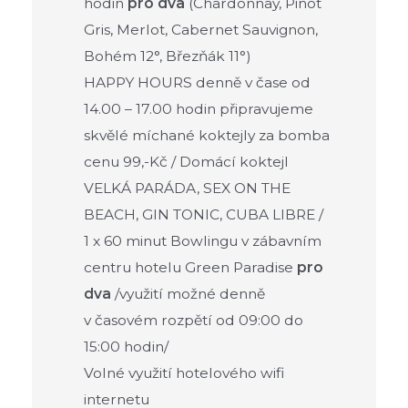
hodin
pro dva
(Chardonnay, Pinot
Gris, Merlot, Cabernet Sauvignon,
Bohém 12°, Březňák 11°)
HAPPY HOURS denně v čase od
14.00 – 17.00 hodin připravujeme
skvělé míchané koktejly za bomba
cenu 99,-Kč / Domácí koktejl
VELKÁ PARÁDA, SEX ON THE
BEACH, GIN TONIC, CUBA LIBRE /
1 x 60 minut Bowlingu v zábavním
centru hotelu Green Paradise
pro
dva
/využití možné denně
v časovém rozpětí od 09:00 do
15:00 hodin/
Volné využití hotelového wifi
internetu