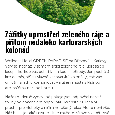
Zážitky uprostřed zeleného ráje a
přitom nedaleko karlovarských
kolonád
Wellness Hotel GREEN PARADISE na Březové – Karlovy
Vary se nachází v samém srdci zeleného ráje, uprostřed
lesoparku, kde vás pohltí klid a kouzlo přírody. Jen pouhé 3
km od nás, ožívají slavné karlovarské kolonády, což vám
umožní snadno kombinovat vzrušení města s klidnou
atmosférou našeho hotelu.
Naše moderně vybavené pokoje jsou odpovědí na vaše
touhy po dokonalém odpočinku. Představují ideální
prostor pro hluboký a ničím nerušený relax. Ale to není vše.
Náš hotel je také místem, kde můžete zároveň zlepšit své