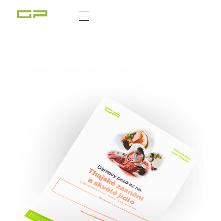
Zážitky Green Paradise
Zážitky uprostřed zeleného ráje a přitom nedaleko karlovarských kolonád