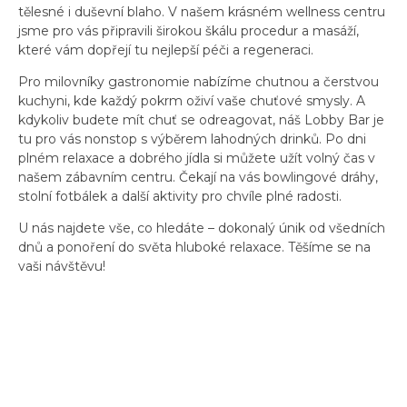
tělesné i duševní blaho. V našem krásném wellness centru
jsme pro vás připravili širokou škálu procedur a masáží,
které vám dopřejí tu nejlepší péči a regeneraci.
Pro milovníky gastronomie nabízíme chutnou a čerstvou
kuchyni, kde každý pokrm oživí vaše chuťové smysly. A
kdykoliv budete mít chuť se odreagovat, náš Lobby Bar je
tu pro vás nonstop s výběrem lahodných drinků. Po dni
plném relaxace a dobrého jídla si můžete užít volný čas v
našem zábavním centru. Čekají na vás bowlingové dráhy,
stolní fotbálek a další aktivity pro chvíle plné radosti.
U nás najdete vše, co hledáte – dokonalý únik od všedních
dnů a ponoření do světa hluboké relaxace. Těšíme se na
vaši návštěvu!