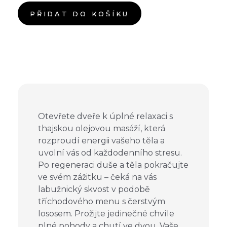
PŘIDAT DO KOŠÍKU
Otevřete dveře k úplné relaxaci s
thajskou olejovou masáží, která
rozproudí energii vašeho těla a
uvolní vás od každodenního stresu.
Po regeneraci duše a těla pokračujte
ve svém zážitku – čeká na vás
labužnický skvost v podobě
tříchodového menu s čerstvým
lososem. Prožijte jedinečné chvíle
plné pohody a chutí ve dvou. Vaše