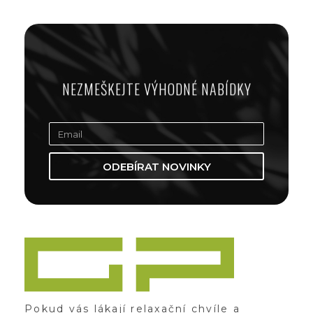
NEZMEŠKEJTE VÝHODNÉ NABÍDKY
ODEBÍRAT NOVINKY
Zážitky Green Paradise
Zážitky uprostřed zeleného ráje a přitom nedaleko karlovarských kolonád
Pokud vás lákají relaxační chvíle a