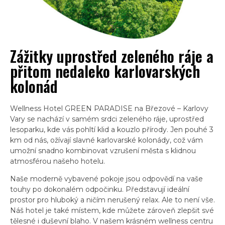
Zážitky uprostřed zeleného ráje a
přitom nedaleko karlovarských
kolonád
Wellness Hotel GREEN PARADISE na Březové – Karlovy
Vary se nachází v samém srdci zeleného ráje, uprostřed
lesoparku, kde vás pohltí klid a kouzlo přírody. Jen pouhé 3
km od nás, ožívají slavné karlovarské kolonády, což vám
umožní snadno kombinovat vzrušení města s klidnou
atmosférou našeho hotelu.
Naše moderně vybavené pokoje jsou odpovědí na vaše
touhy po dokonalém odpočinku. Představují ideální
prostor pro hluboký a ničím nerušený relax. Ale to není vše.
Náš hotel je také místem, kde můžete zároveň zlepšit své
tělesné i duševní blaho. V našem krásném wellness centru