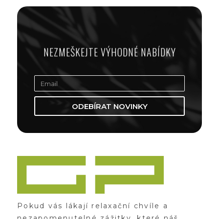
NEZMEŠKEJTE VÝHODNÉ NABÍDKY
ODEBÍRAT NOVINKY
Zážitky Green Paradise
Zážitky uprostřed zeleného ráje a přitom nedaleko karlovarských kolonád
Pokud vás lákají relaxační chvíle a
nezapomenutelné zážitky, které náš