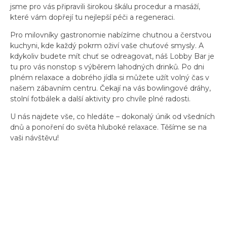
jsme pro vás připravili širokou škálu procedur a masáží,
které vám dopřejí tu nejlepší péči a regeneraci.
Pro milovníky gastronomie nabízíme chutnou a čerstvou
kuchyni, kde každý pokrm oživí vaše chuťové smysly. A
kdykoliv budete mít chuť se odreagovat, náš Lobby Bar je
tu pro vás nonstop s výběrem lahodných drinků. Po dni
plném relaxace a dobrého jídla si můžete užít volný čas v
našem zábavním centru. Čekají na vás bowlingové dráhy,
stolní fotbálek a další aktivity pro chvíle plné radosti.
U nás najdete vše, co hledáte – dokonalý únik od všedních
dnů a ponoření do světa hluboké relaxace. Těšíme se na
vaši návštěvu!