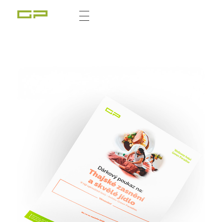
Zážitky Green Paradise
Zážitky uprostřed zeleného ráje a přitom nedaleko karlovarských kolonád