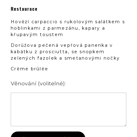
Restaurace
Hovězí carpaccio s rukolovým salátkem s
hoblinkami z parmezánu, kapary a
křupavým toustem
Dorůžova pečená vepřová panenka v
kabátku z prosciutta, se snopkem
zelených fazolek a smetanovými nočky
Crème brûlée
Věnování (volitelné):