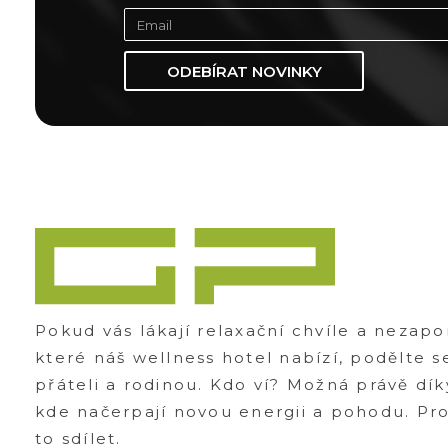
ODEBÍRAT NOVINKY
Zážitky Green Paradise
Zážitky uprostřed zeleného ráje a přitom nedaleko karlovarských kolonád
Pokud vás lákají relaxační chvíle a nezap
které náš wellness hotel nabízí, podělte s
přáteli a rodinou. Kdo ví? Možná právě dík
kde načerpají novou energii a pohodu. Prot
to sdílet.