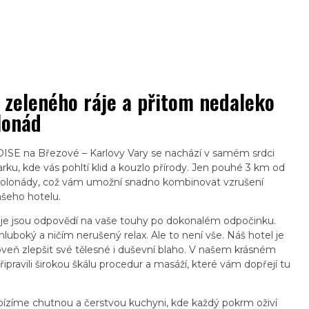
 zeleného ráje a přitom nedaleko
lonád
SE na Březové – Karlovy Vary se nachází v samém srdci
rku, kde vás pohltí klid a kouzlo přírody. Jen pouhé 3 km od
ké kolonády, což vám umožní snadno kombinovat vzrušení
šeho hotelu.
e jsou odpovědí na vaše touhy po dokonalém odpočinku.
 hluboký a ničím nerušený relax. Ale to není vše. Náš hotel je
eň zlepšit své tělesné i duševní blaho. V našem krásném
ipravili širokou škálu procedur a masáží, které vám dopřejí tu
ízíme chutnou a čerstvou kuchyni, kde každý pokrm oživí