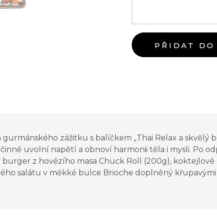
PŘIDAT DO
 gurmánského zážitku s balíčkem „Thai Relax a skvělý 
účinně uvolní napětí a obnoví harmonii těla i mysli. Po o
 burger z hovězího masa Chuck Roll (200g), koktejlové 
ového salátu v měkké bulce Brioche doplněný křupavými 