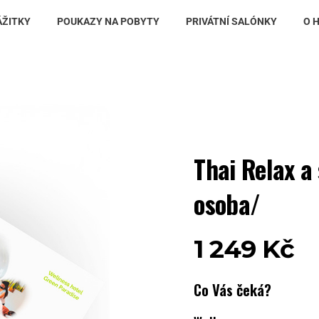
ÁŽITKY
POUKAZY NA POBYTY
PRIVÁTNÍ SALÓNKY
O 
Thai Relax a
osoba/
1 249
Kč
Co Vás čeká?