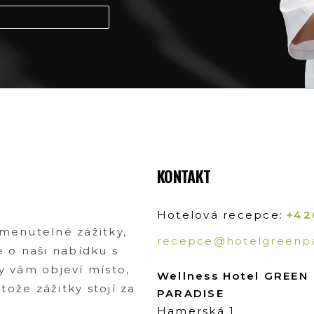
KONTAKT
Hotelová recepce:
+42
omenutelné zážitky,
recepce@hotelgreenpa
e o naši nabídku s
y vám objeví místo,
Wellness Hotel GREEN
ože zážitky stojí za
PARADISE
Hamerská 1