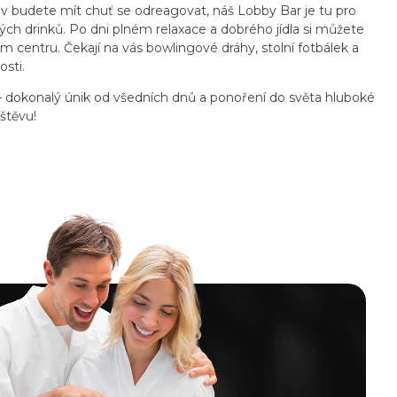
iv budete mít chuť se odreagovat, náš Lobby Bar je tu pro
ch drinků. Po dni plném relaxace a dobrého jídla si můžete
m centru. Čekají na vás bowlingové dráhy, stolní fotbálek a
osti.
 – dokonalý únik od všedních dnů a ponoření do světa hluboké
štěvu!