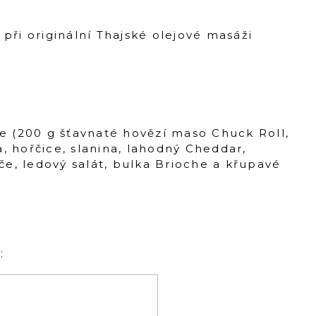
při originální Thajské olejové masáži
se (200 g šťavnaté hovězí maso Chuck Roll,
, hořčice, slanina, lahodný Cheddar,
jče, ledový salát, bulka Brioche a křupavé
: