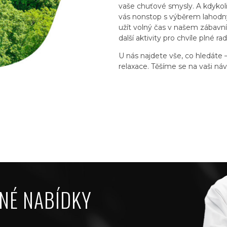
vaše chuťové smysly. A kdykol
vás nonstop s výběrem lahodný
užít volný čas v našem zábavní
další aktivity pro chvíle plné rad
U nás najdete vše, co hledáte
relaxace. Těšíme se na vaši náv
NÉ NABÍDKY