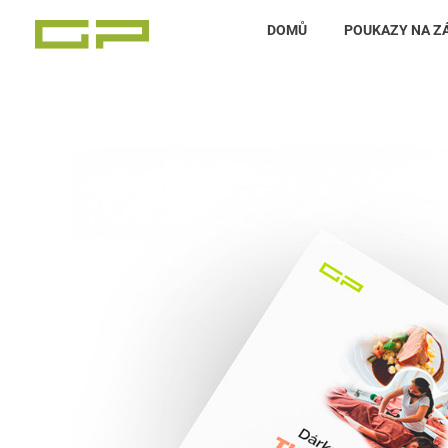
DOMŮ
POUKAZY NA Z
Zážitky Green Paradise
Zážitky uprostřed zeleného ráje a přitom nedaleko karlovarských kolonád