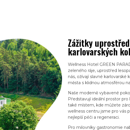
Zážitky uprostřed
karlovarských ko
Wellness Hotel GREEN PARADI
zeleného ráje, uprostřed lesopa
nás, ožívají slavné karlovars
města s klidnou atmosférou na
Naše moderně vybavené pokoj
Představují ideální prostor pro
také místem, kde můžete zárov
wellness centru jsme pro vás př
nejlepší péči a regeneraci.
Pro milovníky gastronomie nab