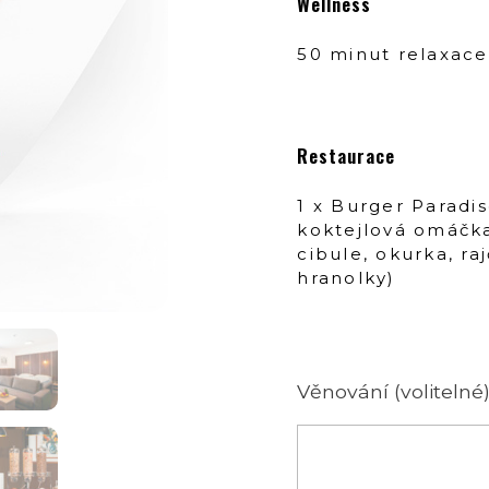
Wellness
50 minut relaxace 
Restaurace
1 x Burger Paradi
koktejlová omáčka
cibule, okurka, ra
hranolky)
Věnování (volitelné)