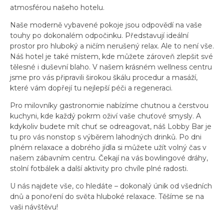
atmosférou našeho hotelu.
Naše moderně vybavené pokoje jsou odpovědí na vaše
touhy po dokonalém odpočinku. Představují ideální
prostor pro hluboký a ničím nerušený relax. Ale to není vše.
Náš hotel je také místem, kde můžete zároveň zlepšit své
tělesné i duševní blaho. V našem krásném wellness centru
jsme pro vás připravili širokou škálu procedur a masáží,
které vám dopřejí tu nejlepší péči a regeneraci.
Pro milovníky gastronomie nabízíme chutnou a čerstvou
kuchyni, kde každý pokrm oživí vaše chuťové smysly. A
kdykoliv budete mít chuť se odreagovat, náš Lobby Bar je
tu pro vás nonstop s výběrem lahodných drinků. Po dni
plném relaxace a dobrého jídla si můžete užít volný čas v
našem zábavním centru. Čekají na vás bowlingové dráhy,
stolní fotbálek a další aktivity pro chvíle plné radosti.
U nás najdete vše, co hledáte – dokonalý únik od všedních
dnů a ponoření do světa hluboké relaxace. Těšíme se na
vaši návštěvu!