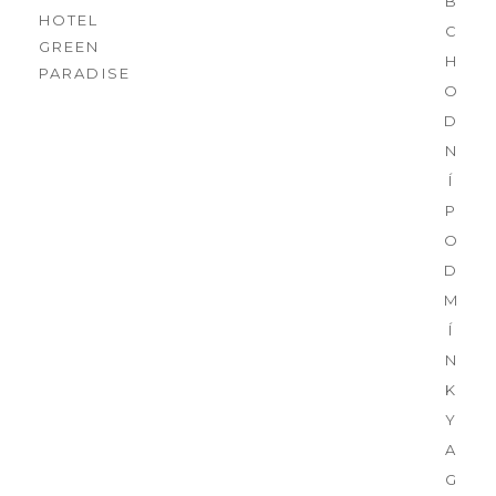
B
HOTEL
C
GREEN
H
PARADISE
O
D
N
Í
P
O
D
M
Í
N
K
Y
A
G