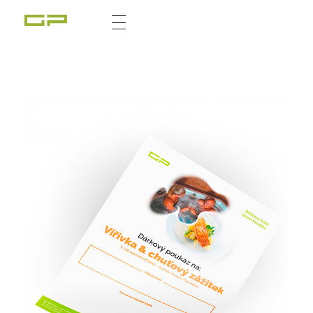
Zážitky Green Paradise
Zážitky uprostřed zeleného ráje a přitom nedaleko karlovarských kolonád