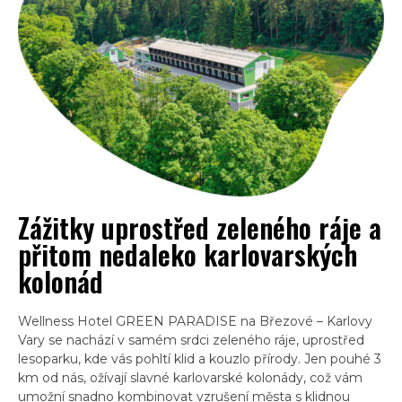
Zážitky uprostřed zeleného ráje a
přitom nedaleko karlovarských
kolonád
Wellness Hotel GREEN PARADISE na Březové – Karlovy
Vary se nachází v samém srdci zeleného ráje, uprostřed
lesoparku, kde vás pohltí klid a kouzlo přírody. Jen pouhé 3
km od nás, ožívají slavné karlovarské kolonády, což vám
umožní snadno kombinovat vzrušení města s klidnou