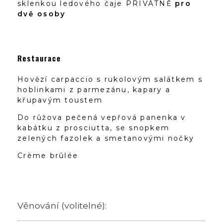
sklenkou ledového čaje PRIVÁTNĚ
pro
dvě osoby
Restaurace
Hovězí carpaccio s rukolovým salátkem s
hoblinkami z parmezánu, kapary a
křupavým toustem
Do růžova pečená vepřová panenka v
kabátku z prosciutta, se snopkem
zelených fazolek a smetanovými nočky
Crème brûlée
Věnování (volitelné):