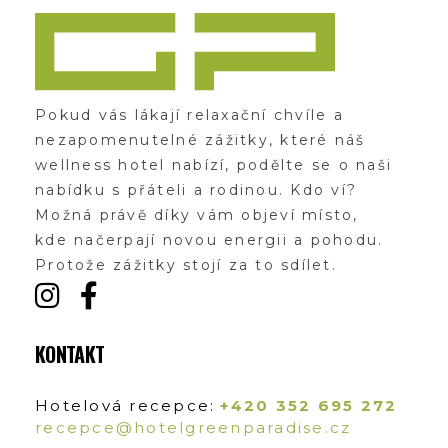
Zážitky Green Paradise
Zážitky uprostřed zeleného ráje a přitom nedaleko karlovarských kolonád
Pokud vás lákají relaxační chvíle a
nezapomenutelné zážitky, které náš
wellness hotel nabízí, podělte se o naši
nabídku s přáteli a rodinou. Kdo ví?
Možná právě díky vám objeví místo,
kde načerpají novou energii a pohodu.
Protože zážitky stojí za to sdílet.
KONTAKT
Hotelová recepce:
+420 352 695 272
recepce@hotelgreenparadise.cz