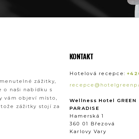
KONTAKT
Hotelová recepce:
+42
omenutelné zážitky,
recepce@hotelgreenpa
e o naši nabídku s
y vám objeví místo,
Wellness Hotel GREEN
ože zážitky stojí za
PARADISE
Hamerská 1
360 01 Březová
Karlovy Vary