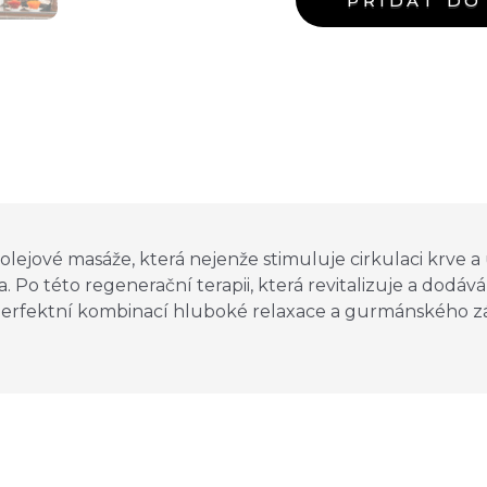
PŘIDAT DO
 olejové masáže, která nejenže stimuluje cirkulaci krve a 
 Po této regenerační terapii, která revitalizuje a dodává
e perfektní kombinací hluboké relaxace a gurmánského zá