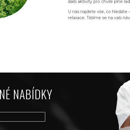
další aktivity pro chvíle plné rad
U nás najdete vše, co hledáte
relaxace. Těšíme se na vaši náv
NÉ NABÍDKY