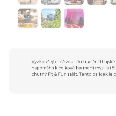
Vyzkoušejte léčivou sílu tradiční thajské
napomáhá k celkové harmonii mysli a těla.
chutný Fit & Fun salát. Tento balíček j