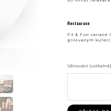
50 minut relaxace 
Restaurace
Fit & Fun variace 
grilovaným kuřec
Věnování (volitelné)