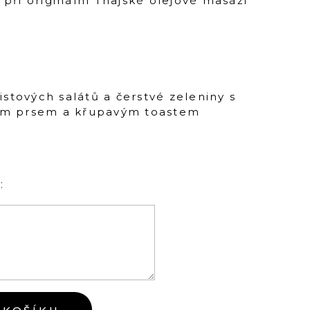
při originální Thajské olejové masáži
listových salátů a čerstvé zeleniny s
ím prsem a křupavým toastem
: