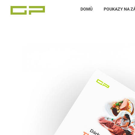
DOMŮ
POUKAZY NA Z
Zážitky Green Paradise
Zážitky uprostřed zeleného ráje a přitom nedaleko karlovarských kolonád