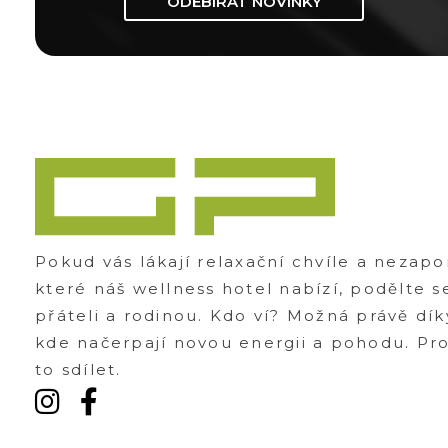
ODEBÍRAT NOVINKY
Zážitky Green Paradise
Zážitky uprostřed zeleného ráje a přitom nedaleko karlovarských kolonád
Pokud vás lákají relaxační chvíle a nezap
které náš wellness hotel nabízí, podělte s
přáteli a rodinou. Kdo ví? Možná právě dík
kde načerpají novou energii a pohodu. Prot
to sdílet.