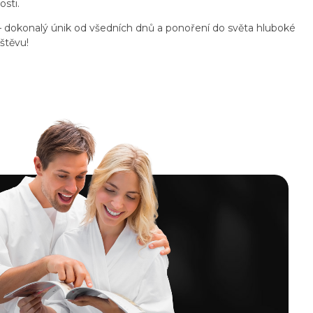
osti.
 – dokonalý únik od všedních dnů a ponoření do světa hluboké
štěvu!