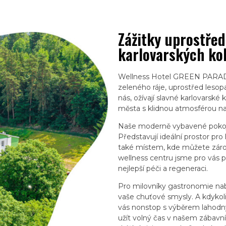
Zážitky uprostřed
karlovarských ko
Wellness Hotel GREEN PARADI
zeleného ráje, uprostřed lesopa
nás, ožívají slavné karlovars
města s klidnou atmosférou na
Naše moderně vybavené pokoj
Představují ideální prostor pro
také místem, kde můžete zárov
wellness centru jsme pro vás př
nejlepší péči a regeneraci.
Pro milovníky gastronomie nab
vaše chuťové smysly. A kdykol
vás nonstop s výběrem lahodný
užít volný čas v našem zábavní