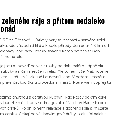
 zeleného ráje a přitom nedaleko
lonád
SE na Březové – Karlovy Vary se nachází v samém srdci
rku, kde vás pohltí klid a kouzlo přírody. Jen pouhé 3 km od
ké kolonády, což vám umožní snadno kombinovat vzrušení
šeho hotelu.
e jsou odpovědí na vaše touhy po dokonalém odpočinku.
 hluboký a ničím nerušený relax. Ale to není vše. Náš hotel je
eň zlepšit své tělesné i duševní blaho. V našem krásném
ipravili širokou škálu procedur a masáží, které vám dopřejí tu
ízíme chutnou a čerstvou kuchyni, kde každý pokrm oživí
iv budete mít chuť se odreagovat, náš Lobby Bar je tu pro
ch drinků. Po dni plném relaxace a dobrého jídla si můžete
m centru. Čekají na vás bowlingové dráhy, stolní fotbálek a