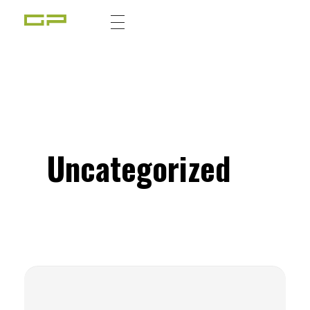
Zážitky Green Paradise
Zážitky uprostřed zeleného ráje a přitom nedaleko karlovarských kolonád
Uncategorized