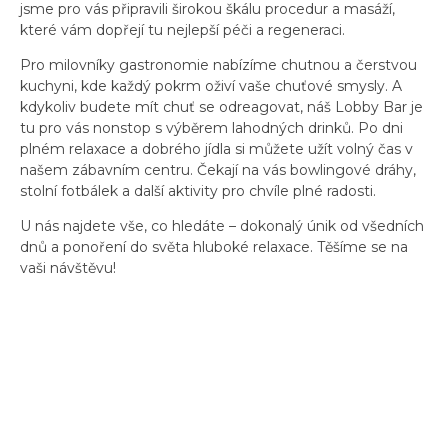
jsme pro vás připravili širokou škálu procedur a masáží,
které vám dopřejí tu nejlepší péči a regeneraci.
Pro milovníky gastronomie nabízíme chutnou a čerstvou
kuchyni, kde každý pokrm oživí vaše chuťové smysly. A
kdykoliv budete mít chuť se odreagovat, náš Lobby Bar je
tu pro vás nonstop s výběrem lahodných drinků. Po dni
plném relaxace a dobrého jídla si můžete užít volný čas v
našem zábavním centru. Čekají na vás bowlingové dráhy,
stolní fotbálek a další aktivity pro chvíle plné radosti.
U nás najdete vše, co hledáte – dokonalý únik od všedních
dnů a ponoření do světa hluboké relaxace. Těšíme se na
vaši návštěvu!