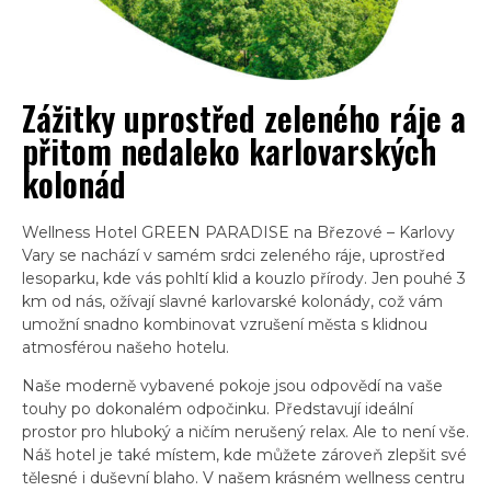
Zážitky uprostřed zeleného ráje a
přitom nedaleko karlovarských
kolonád
Wellness Hotel GREEN PARADISE na Březové – Karlovy
Vary se nachází v samém srdci zeleného ráje, uprostřed
lesoparku, kde vás pohltí klid a kouzlo přírody. Jen pouhé 3
km od nás, ožívají slavné karlovarské kolonády, což vám
umožní snadno kombinovat vzrušení města s klidnou
atmosférou našeho hotelu.
Naše moderně vybavené pokoje jsou odpovědí na vaše
touhy po dokonalém odpočinku. Představují ideální
prostor pro hluboký a ničím nerušený relax. Ale to není vše.
Náš hotel je také místem, kde můžete zároveň zlepšit své
tělesné i duševní blaho. V našem krásném wellness centru