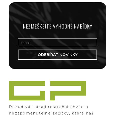
NEZMEŠKEJTE VÝHODNÉ NABÍDKY
ODEBÍRAT NOVINKY
Zážitky Green Paradise
Zážitky uprostřed zeleného ráje a přitom nedaleko karlovarských kolonád
Pokud vás lákají relaxační chvíle a
nezapomenutelné zážitky, které náš