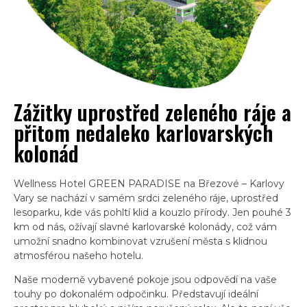
Zážitky uprostřed zeleného ráje a
přitom nedaleko karlovarských
kolonád
Wellness Hotel GREEN PARADISE na Březové – Karlovy
Vary se nachází v samém srdci zeleného ráje, uprostřed
lesoparku, kde vás pohltí klid a kouzlo přírody. Jen pouhé 3
km od nás, ožívají slavné karlovarské kolonády, což vám
umožní snadno kombinovat vzrušení města s klidnou
atmosférou našeho hotelu.
Naše moderně vybavené pokoje jsou odpovědí na vaše
touhy po dokonalém odpočinku. Představují ideální