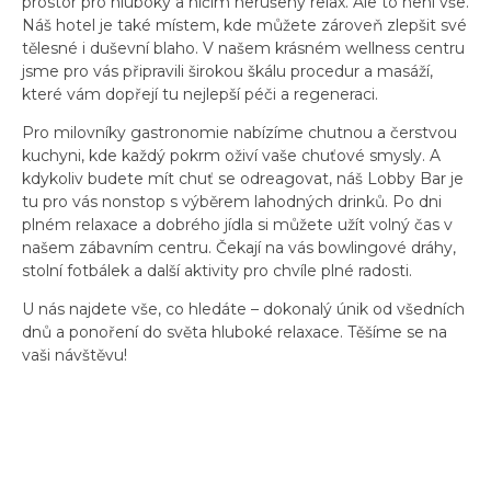
prostor pro hluboký a ničím nerušený relax. Ale to není vše.
Náš hotel je také místem, kde můžete zároveň zlepšit své
tělesné i duševní blaho. V našem krásném wellness centru
jsme pro vás připravili širokou škálu procedur a masáží,
které vám dopřejí tu nejlepší péči a regeneraci.
Pro milovníky gastronomie nabízíme chutnou a čerstvou
kuchyni, kde každý pokrm oživí vaše chuťové smysly. A
kdykoliv budete mít chuť se odreagovat, náš Lobby Bar je
tu pro vás nonstop s výběrem lahodných drinků. Po dni
plném relaxace a dobrého jídla si můžete užít volný čas v
našem zábavním centru. Čekají na vás bowlingové dráhy,
stolní fotbálek a další aktivity pro chvíle plné radosti.
U nás najdete vše, co hledáte – dokonalý únik od všedních
dnů a ponoření do světa hluboké relaxace. Těšíme se na
vaši návštěvu!