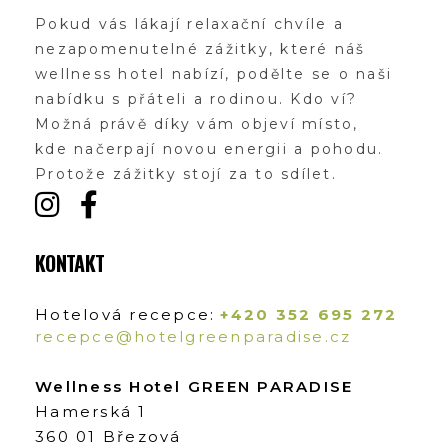
Zážitky Green Paradise
Zážitky uprostřed zeleného ráje a přitom nedaleko karlovarských kolonád
Pokud vás lákají relaxační chvíle a
nezapomenutelné zážitky, které náš
wellness hotel nabízí, podělte se o naši
nabídku s přáteli a rodinou. Kdo ví?
Možná právě díky vám objeví místo,
kde načerpají novou energii a pohodu.
Protože zážitky stojí za to sdílet.
KONTAKT
Hotelová recepce:
+420 352 695 272
recepce@hotelgreenparadise.cz
Wellness Hotel GREEN PARADISE
Hamerská 1
360 01 Březová