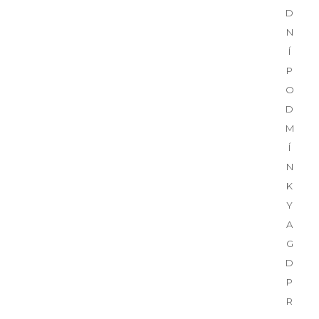
D
N
Í
P
O
D
M
Í
N
K
Y
A
G
D
P
R