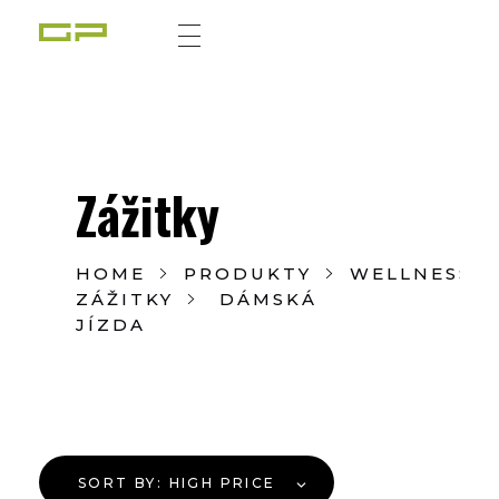
Zážitky Green Paradise
Zážitky uprostřed zeleného ráje a přitom nedaleko karlovarských kolonád
Zážitky
HOME
PRODUKTY
WELLNESS
ZÁŽITKY
DÁMSKÁ
JÍZDA
SORT BY:
HIGH PRICE