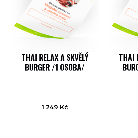
THAI RELAX A SKVĚLÝ
THAI 
BURGER /1 OSOBA/
BURG
1 249
Kč