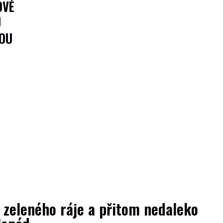
OVÉ
U
OU
 zeleného ráje a přitom nedaleko