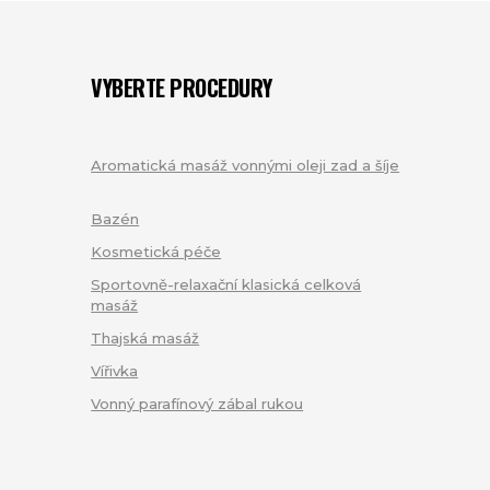
VYBERTE PROCEDURY
Aromatická masáž vonnými oleji zad a šíje
(1)
Bazén
(1)
Kosmetická péče
(1)
Sportovně-relaxační klasická celková
masáž
(1)
Thajská masáž
(8)
Vířivka
(6)
Vonný parafínový zábal rukou
(1)