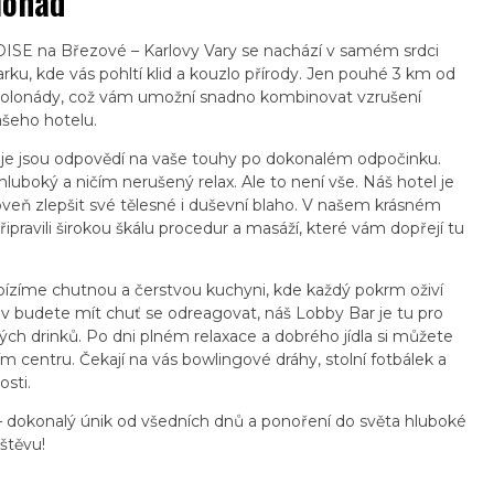
lonád
SE na Březové – Karlovy Vary se nachází v samém srdci
rku, kde vás pohltí klid a kouzlo přírody. Jen pouhé 3 km od
ké kolonády, což vám umožní snadno kombinovat vzrušení
šeho hotelu.
e jsou odpovědí na vaše touhy po dokonalém odpočinku.
 hluboký a ničím nerušený relax. Ale to není vše. Náš hotel je
eň zlepšit své tělesné i duševní blaho. V našem krásném
ipravili širokou škálu procedur a masáží, které vám dopřejí tu
ízíme chutnou a čerstvou kuchyni, kde každý pokrm oživí
iv budete mít chuť se odreagovat, náš Lobby Bar je tu pro
ch drinků. Po dni plném relaxace a dobrého jídla si můžete
m centru. Čekají na vás bowlingové dráhy, stolní fotbálek a
osti.
 – dokonalý únik od všedních dnů a ponoření do světa hluboké
štěvu!