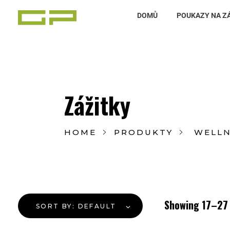
DOMŮ
POUKAZY NA Z
Zážitky Green Paradise
Zážitky uprostřed zeleného ráje a přitom nedaleko karlovarských kolonád
Zážitky
HOME
PRODUKTY
WELLN
Showing 17–27 
SORT BY:
DEFAULT