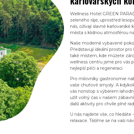
karlovarských ko
Wellness Hotel GREEN PARADI
zeleného ráje, uprostřed lesopa
nás, ožívají slavné karlovars
města s klidnou atmosférou na
Naše moderně vybavené pokoj
Představují ideální prostor pro
také místem, kde můžete zárov
wellness centru jsme pro vás př
nejlepší péči a regeneraci.
Pro milovníky gastronomie nab
vaše chuťové smysly. A kdykol
vás nonstop s výběrem lahodný
užít volný čas v našem zábavní
další aktivity pro chvíle plné rad
U nás najdete vše, co hledáte
relaxace. Těšíme se na vaši náv