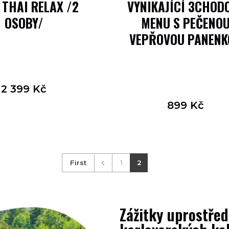
 THAI RELAX /2
VYNIKAJÍCÍ 3CHOD
OSOBY/
MENU S PEČENO
VEPŘOVOU PANENK
2 399
Kč
899
Kč
First
1
2
Zážitky uprostřed