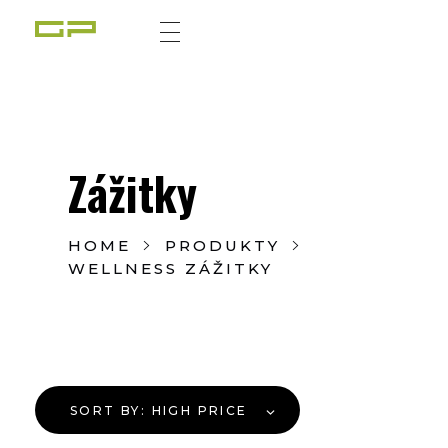
Zážitky Green Paradise
Zážitky uprostřed zeleného ráje a přitom nedaleko karlovarských kolonád
Zážitky
HOME
PRODUKTY
WELLNESS ZÁŽITKY
SORT BY:
HIGH PRICE