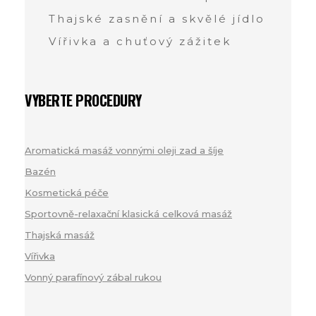
Thajské zasnění a skvělé jídlo
Vířivka a chuťový zážitek
VYBERTE PROCEDURY
Aromatická masáž vonnými oleji zad a šíje
(1)
Bazén
(1)
Kosmetická péče
(1)
Sportovně-relaxační klasická celková masáž
(1)
Thajská masáž
(8)
Vířivka
(6)
Vonný parafínový zábal rukou
(1)