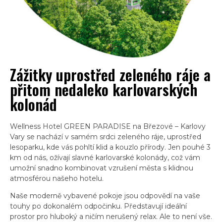
Zážitky uprostřed zeleného ráje a
přitom nedaleko karlovarských
kolonád
Wellness Hotel GREEN PARADISE na Březové – Karlovy
Vary se nachází v samém srdci zeleného ráje, uprostřed
lesoparku, kde vás pohltí klid a kouzlo přírody. Jen pouhé 3
km od nás, ožívají slavné karlovarské kolonády, což vám
umožní snadno kombinovat vzrušení města s klidnou
atmosférou našeho hotelu.
Naše moderně vybavené pokoje jsou odpovědí na vaše
touhy po dokonalém odpočinku. Představují ideální
prostor pro hluboký a ničím nerušený relax. Ale to není vše.