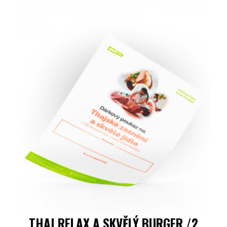
THAI RELAX A SKVĚLÝ BURGER /2