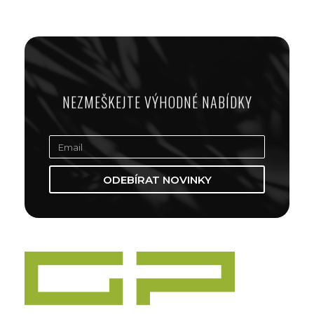
NEZMEŠKEJTE VÝHODNÉ NABÍDKY
ODEBÍRAT NOVINKY
Zážitky Green Paradise
Zážitky uprostřed zeleného ráje a přitom nedaleko karlovarských kolonád