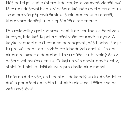
Náš hotel je také místem, kde můžete zároveň zlepšit své
tělesné i duševní blaho. V našem krásném wellness centru
jsme pro vás připravili širokou škálu procedur a masáží,
které vám dopřejí tu nejlepší péči a regeneraci.
Pro milovníky gastronomie nabízíme chutnou a čerstvou
kuchyni, kde každý pokrm oživí vaše chuťové smysly. A
kdykoliv budete mít chuť se odreagovat, náš Lobby Bar je
tu pro vás nonstop s výběrem lahodných drinků. Po dni
plném relaxace a dobrého jídla si můžete užít volný čas v
našem zábavním centru. Čekají na vás bowlingové dráhy,
stolní fotbálek a další aktivity pro chvíle plné radosti.
U nás najdete vše, co hledáte – dokonalý únik od všedních
dnů a ponoření do světa hluboké relaxace. Těšíme se na
vaši návštěvu!